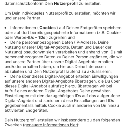
Veröffentlicht:
Donnerstag, 11.03.2021 15:16
Anzeige
Das sagt die Deutsche Bahn in Hinblick auf das Jahr
2021 und die Maßnahmen, die anstehen. Dennoch wird
es noch dauern, bis der RRX dort fährt. Bis 2024 soll
der Abschnitt zwischen Köln-Mülheim und Düsseldorf-
Benrath durchgehend viergleisig werden. Auf zwei
Gleisen fährt dann der RRX, auf den anderen beiden die
S6.
Für den RRX entstehen im Bereich Langenfeld rund 3,5
Kilometer neue Gleise, zwölf neue Weichen und 1,8
Kilometer Schallschutzwände.
Anzeige