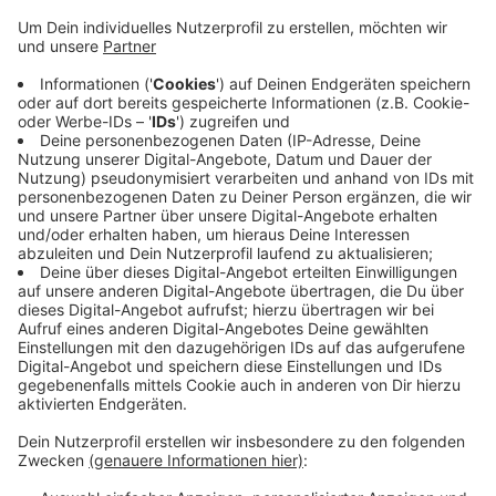
vermutet, dass er bei einem Bremsmanöver die
Kontrolle über seinen Roller verloren hatte.
Veröffentlicht:
Samstag, 07.12.2019 10:35
Anzeige
Der Mann war mit einem Rettungshubschrauber in eine
Klinik geflogen worden - dort erlag er seinen schweren
Verletzungen. Für die Rettungsarbeiten musste die
Haus Gravener Straße in Langenfeld für etw drei
Stunden komplett gesperrt werden.
Anzeige