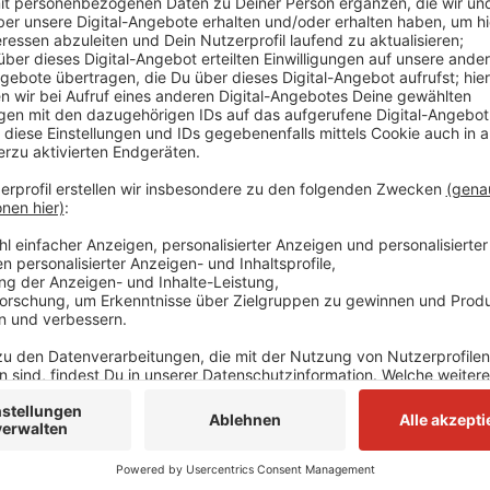
Anzeige
Trotzdem sei nach bisherigem Ermittlungsstand noch n
gelegt worden oder fahrlässig entstanden sei, sagt di
Brand am späten Freitagabend vier Personen eine le
der sich mit einem Sprung aus dem ersten Obergesch
eine Fußverletzung. Das Gebäude ist derzeit unbew
zufolge auf 250 000 Euro geschätzt.
Anzeige