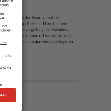
icht klar, ob der Brand vorsätzlich
e Polizei. Laut Polizei erlitten bei dem
ichte Rauchgasvergiftung. Ein Bewohner,
oss vor den Flammen retten wollte, erlitt
ohnbar. Der Sachschaden wird den Angaben