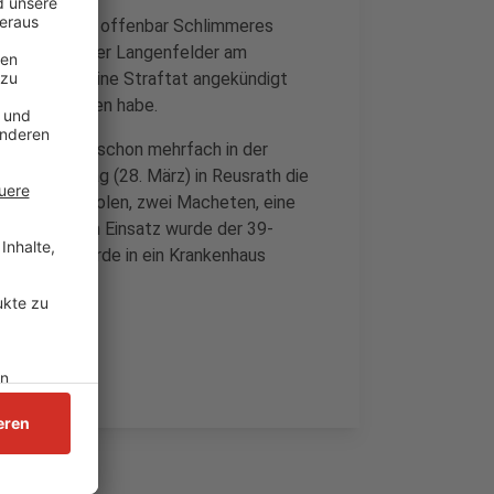
 in Langenfeld offenbar Schlimmeres
s ein 39-jähriger Langenfelder am
-Dienstes eine Straftat angekündigt
nfelder Waffen habe.
Vergangenheit schon mehrfach in der
n am Dienstag (28. März) in Reusrath die
wei Gaspistolen, zwei Macheten, eine
ellt. Bei dem Einsatz wurde der 39-
 Der Mann wurde in ein Krankenhaus