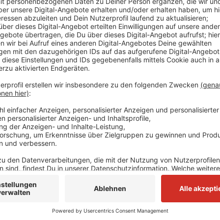
Spezialkräfte der Polizei haben durch einen Einsatz
verhindert. Die Polizei hat den Hinweis erhalten, das
Montagabend (27. März) im Status seines Messenger
habe. Zudem ergaben sich Hinweise, dass der Lange
Die Polizei fand heraus, dass der 39-Jährige in der 
Psychiatrie war. Spezialkräfte durchsuchten daraufhi
Wohnung des Mannes und wurden fündig. Es wurden z
Axt, mehrere Messer sowie eine Armbrust sichergest
Jährige durch den Biss eines Diensthundes verletzt.
gebracht, wo er von der Polizei bewacht wird.
Anzeige