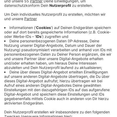
Darum wird der Tunnel in Langenberg von Mittwoch
(09.04.) bis Donnerstag (10.04.) gesperrt. Genaue
Uhrzeiten nennen die Stadt und die Landesbehörde
Straßen.NRW nicht. Umleitungen werden
ausgeschildert sein.
Während der Sperrung des Tunnels werden für die
Buslinien 637 (Fahrtrichtung Wuppertal Barmen
Bahnhof), 647 (Hattingen), OV6 und OV7 (beide
Langenberg Bahnhof) Umleitungen erforderlich. Nach
der Haltestelle „Historisches Bürgerhaus“ werden die
Busse über die Hauptstraße zur Bedarfshaltestelle
„Langenberg Markt“ geleitet. Von dort fahren sie
weiter zur Haltestelle „Langenberg Bahnhof“. Die
Haltestelle „Panner Straße“ entfällt daher in
Fahrtrichtung des Langenbergers Bahnhofs für den
Zeitraum der Tunnelsperrung. Für den Autoverkehr sind
ebenfalls Umleitungen ausgeschildert.