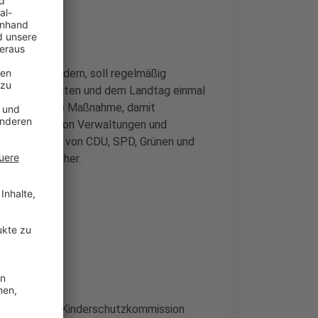
ags-Mitgliedern, soll regelmäßig
indern erarbeiten und dem Landtag einmal
 eine politische Maßnahme, damit
eim Handeln von Verwaltungen und
samen Antrag von CDU, SPD, Grünen und
 gilt als sicher.
der Arbeit der Kinderschutzkommission