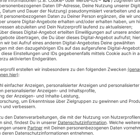
Anzeige
Die Kinderschutzkommission, bestehend aus 13 Landt
konkrete Vorschläge für den besseren Schutz von K
im Jahr einen Bericht vorlegen. Es ist in erster Linie
Kinderrechte bei allen gesetzlichen Vorhaben und b
Behörden mitgedacht werden. Es gibt einen gemein
FDP für diese Kinderschutzkommission - eine Mehrheit
Anzeige
Es geht nicht nur um Missbrauchsfälle
Anzeige
Die aktuellen Missbrauchsfälle werden nur ein Teil 