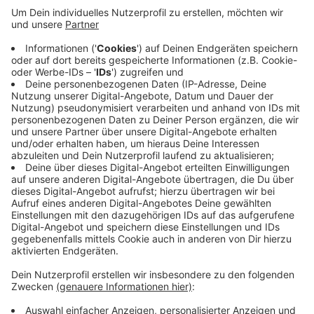
Das Jubiläum wird hier bei uns in Ratingen gefeiert. Am
Freitag (23.09.) werden in der Stadthalle über 200
Delegierte und NRW-Ministerpräsident Hendrik Wüst
erwartet. Zusammen vertritt der Landkreistag die
Kreisinteressen gegenüber dem Landtag und der
Landesregierung. Und der Landkreistag hat außerdem
das Recht vom Gesetzgeber angehört zu werden,
wenn es Gesetze oder Verordnungen gibt, die die
Kreise betreffen.
Anzeige