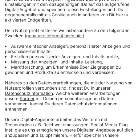
Fahrverbote seien nicht nur überflüssig, sondern auch
unverhältnismäßig, weil dadurch auch ein Stück der
A40 betroffen wäre. In den kommenden Monaten
werden solche Vergleichsverhandlungen über
Fahrverbote in insgesamt 12 Städten geführt -
darunter Dortmund, Bonn, Oberhausen und Bochum.
Anzeige
Messwerte sind besser geworden
Anzeige
In der Tat kann man behaupten, dass die
Messergebnisse an einigen Stellen in Essen besser
geworden sind. Aber sie unterschreiten den Grenzwert
von 40 Mikrogramm für Stickstoffdioxid nur sehr