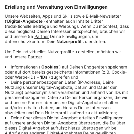
Veröffentlicht:
Dienstag, 26.11.2019 11:58
Anzeige
Zunächst geht es konkret um Essen - die Umwelthilfe
hatte den Prozess in erster Instanz gewonnen. Die
Richter in Münster hatten beiden Seiten angeboten,
eine Einigung - ohne Urteil - zu finden. NRW-
Umweltministerin Heinen-Esser will persönlich ihre
Sicht der Dinge vortragen: Die Stadt Essen und das
Land hätten in den vergangenen Jahren vieles getan,
um die Luftqualität zu verbessern - zum Beispiel durch
Elektrobusse, sagt die Ministerin - das zeige messbar
Wirkung.
Anzeige