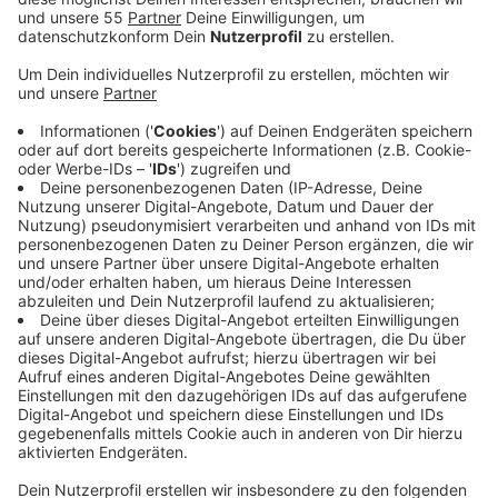
Perspektive und eine schrittweise Normalisierung
aller Lebensbereiche erreicht werden, teilt das
Land mit.
Veröffentlicht:
Donnerstag, 27.05.2021 10:12
Anzeige
An der 100-Inzidenz für die Bundesnotbremse ändert
sich nichts. Neu ist ein Schwellenwert bei 35. Neben
gelockerten Kontaktbeschränkungen sind unter 35
auch Veranstaltungen mit bis zu 1.000 Personen mit
Test wieder möglich. Kontaktsport mit bis zu 100
Personen mit Test ist drinnen wie draußen wieder
erlaubt. Auch Clubs und Diskos dürfen ihren
Außenbereich wieder öffnen. Ab September auch den
Innenbereich, wenn die Inzidenz weiterhin unter 35
liegt. Auch private Partys sind mit begrenzter