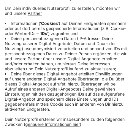
Straßen.NRW kündigt an, heute (27.01.) die
Beseitigung von Hochwasserschäden an der L439 -
also der Hammer Straße in Essen-Fischlaken -
vorbereiten zu wollen. Böschung und Straße wurden
dort während des Starkregens im Sommer beschädigt.
Ab Montag in zwei Wochen (14.02.) wird die
Landesstraße 439 dann teilweise vollgesperrt - für
etwa zwei Monate. Dabei soll eine weiträumige
Umleitung über die L438 bis ins Velberter Zentrum
hinein und von dort durch die Innenstadt zurück auf die
B224 führen.
Anzeige