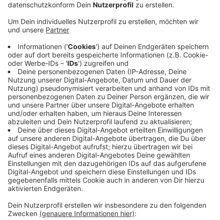
Verzögerungen gekommen. Die konnten im
aktuellen Abschnitt "Am Rosenbaum" aber wieder
herausgeholt werden, heißt es.
Veröffentlicht:
Mittwoch, 18.09.2019 06:14
Anzeige
Straßen NRW geht davon aus, dass auch an den beiden
letzten Kreuzungen Metzkausener Weg und
Schöllersfeld nichts mehr dazwischen kommt. Die
L422 wird saniert und der Verkehrsfluss optimiert.
Neue und moderne Ampelanlagen sollen nach dem
Ausbau zu weniger Staus auf der Pendlerstrecke
führen. Bisher brauchen Autofahrer dort immer viel
Geduld.
Anzeige