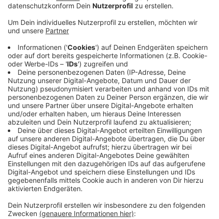
Dazu muss bei der Arbeitsagentur vor Ort eine
Verlängerungsanzeige gestellt werden. Das gehe
formlos, heißt es von der Agentur für Arbeit Kreis
Mettmann. Mehr Infos gibt es in den Nachrichten auf
Zuletzt hießt es von der Arbeitsagentur, dass im Kreis
Mettmann rund 31.739 Menschen in Kurzarbeit
gewesen sind. Knapp 2.680 Unternehmen hatten
zuletzt Kurzarbeit angemeldet.
https://www.arbeitsagentur.de/vor-ort/rd-nrw/corona-
infos
Anzeige