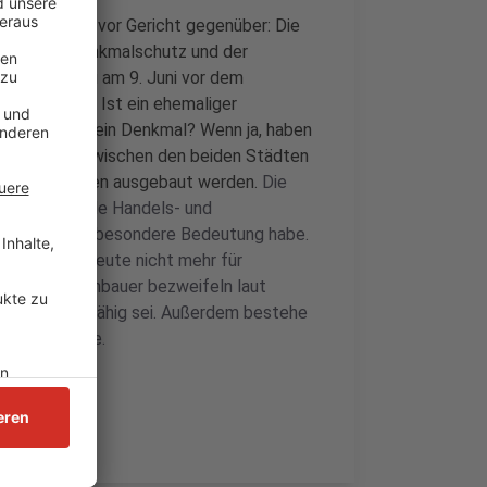
 stehen sich vor Gericht gegenüber: Die
in Sachen Denkmalschutz und der
rminvorschau am 9. Juni vor dem
erhandlung: Ist ein ehemaliger
nem Verlauf ein Denkmal? Wenn ja, haben
esstraße 51 zwischen den beiden Städten
 vier Fahrspuren ausgebaut werden.
Die
 überregionale Handels- und
 Telgte eine besondere Bedeutung habe.
ldstöcken heute nicht mehr für
t. Die Straßenbauer bezweifeln laut
asse denkmalfähig sei. Außerdem bestehe
hes Interesse.