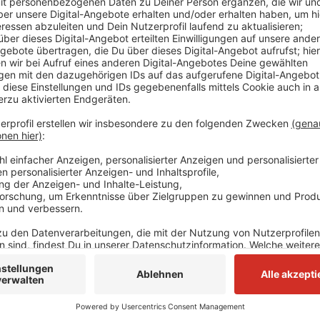
(dpa) - Zwei nordrhein-westfälische Landesbehörden
Bezirksregierung Münster als Vertreter des Landes 
Landesbetrieb Straßenbau NRW treffen sich laut Te
Verwaltungsgericht Münster. Thema der mündlichen V
Prozessionsweg zwischen Münster und Telgte in sei
die Straßenbauer damit ein Problem, denn die Bund
im östlichen Münsterland soll in diesem Bereich auf
Denkmalschützer wollen den Erhalt, weil der Weg als
Wegeverbindung aus Richtung Münster für die Stadt
Dass der Weg mit unter Denkmalschutz stehenden Bi
Prozessionen genutzt werde, sei dabei nicht relevan
Mitteilung des Gerichts, dass eine ganze Straßentr
am Erhalt und der Nutzung des Weges kein öffentlic
Anzeige