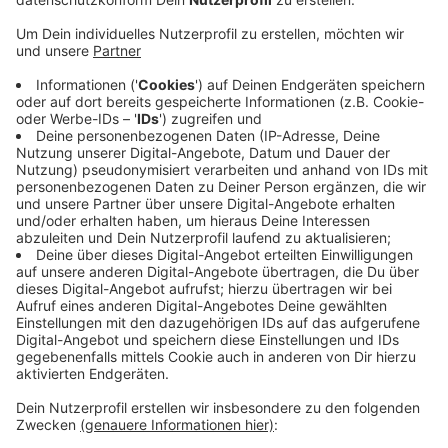
geplant.
Veröffentlicht:
Samstag, 13.07.2019 09:00
Anzeige
Die Veranstaltung startet um 11 Uhr am Heumarkt.
Das Wülfrather Werk von Knorr-Bremse wird
geschlossen - und zwar bis zum kommenden Jahr, wie
die Unternehmensspitze angekündigt hatte. Sie
begründet das "Aus" des Wülfrather Standorts mit
einem Großauftrag, der unterwartet früh ausgelaufen
ist. Betroffen sind im Wülfrather Werk insgesamt rund
350 Mitarbeiter.
Anzeige