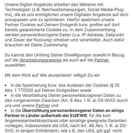
Die Single der BossHoss: "You"
Anzeige
Wir benötigen Ihre
Zustimmung, um den YouTube
Video-Service zu laden!
Wir verwenden einen Service eines
Drittanbieters, um Videoinhalte
einzubetten. Dieser Service kann
Daten zu Ihren Aktivitäten
sammeln. Bitte lesen Sie die
Details durch und stimmen Sie der
Nutzung des Service zu, um dieses
Video anzusehen.