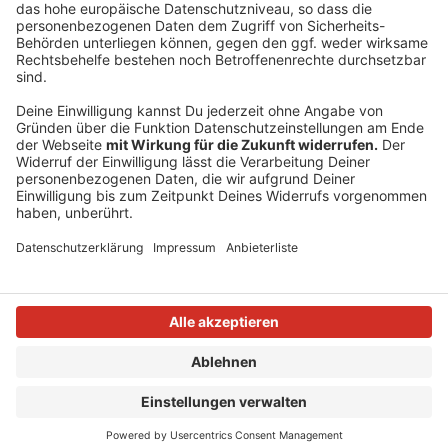
Mehr Informationen
Einer der neuen Songs für das neue Album der
BossHoss: "You" mit Sängerin Ilse DeLange.
Akzeptieren
Anzeige
powered by
Usercentrics Consent
Management Platform
Anzeige
Anzeige
Anzeige