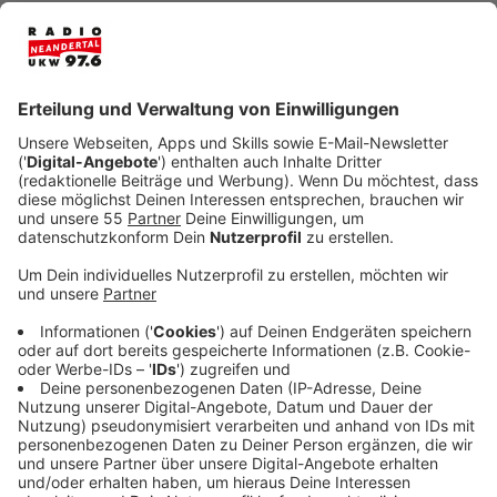
Anzeige
Der Terminkalender von The BossHoss ist wie jedes
Jahr pickepackevoll. Zum Glück haben die Jungs Zeit
für uns. Denn die Country-Rocker werden im Mai groß
feiern. Ihr 20-jähriges Jubiläum steht an. Dazu kommt
eine angekündigte Tour. Vorher aber schon ist etwas
anderes von Alec und Sascha in die Läden gekommen.
Nämlich ihr zweites Grillbuch "Rock am Grill - Volume
II". Da freut sich unser Moderator und BBQ-Liebhaber
Kai Klüting besonders drauf. Das gesamte Interview
hört ihr hier.
Anzeige
Das Interview mit The BossHoss bei Kai