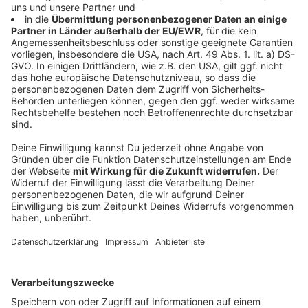
Ereignisse.
Anzeige
Kreative Freiheit für Milow bedeutend
Anzeige
Im Interview betonte Milow weiterhin die kreative
Freiheit und die persönliche Bedeutung, die das
Schreiben und Produzieren seines Albums für ihn
hatte. Er beschreibt den kreativen Prozess als eine
Reise, die ihm erlaubt, seine musikalischen Einflüsse
und Erfahrungen zu erkunden und auszudrücken. Dabei
hebt er hervor, wie wichtig es ihm ist, Musik zu
schaffen, die sowohl zeitlos als auch authentisch ist.
Die Verbindung zu seinen Wurzeln und die
Auseinandersetzung mit aktuellen gesellschaftlichen