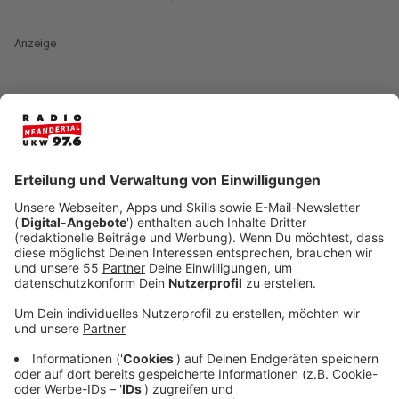
Anzeige
Im Interview mit der Moderatorin Claudia Löhr sprach
der belgische Sänger Milow über sein neues Album
"Boy Made Out of Stars". Milow, der für seine warme
Stimme und gefühlvolle Musik bekannt ist, beschreibt
das Album als eine Art persönliches Tagebuch, das
Einblicke in seine Gedanken und Erlebnisse bietet.
Mittlerweile spricht er sogar fließend Deutsch. Die
Sprache lernte er noch intensiver, um sich den
Herausforderungen zu stellen und sich in der
deutschen Musikszene zu etablieren. Er lebt mit seiner
Familie in Los Angeles, fühlt sich jedoch immer noch
stark mit Belgien verbunden und findet Inspiration in
der ständigen Bewegung zwischen den beiden Orten.