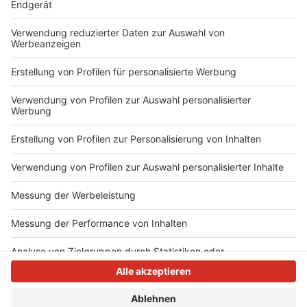
Themen spiegeln sich in den Texten und Melodien
seines Werks wider, was "Boy Made Out of Stars" zu
einer sehr persönlichen und gleichzeitig universell
ansprechenden Platte macht.
Autor: Joachim Schultheis
Anzeige
Anzeige
Anzeige