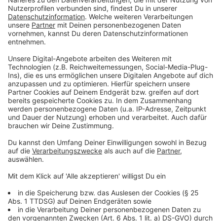
Diese Ereignisse haben ihn tief berührt und
beeinflussten die thematische Ausrichtung des
Albums. Viele der Songs und Videos des Albums
wurden in Los Angeles gedreht, was die enge
Verbindung zur Stadt unterstreicht. Milow betonte
auch die Bedeutung von Live-Musik und die besondere
Atmosphäre, die bei Konzerten entsteht. Er freut sich
darauf, das neue Album auf Tour zu präsentieren und
die Songs live zu performen. Besonders hervorzuheben
ist der Song "Family Trees", in dem er durch den
Einsatz von KI-Technologie ein Duett mit seinem
verstorbenen Vater singt, was für ihn ein sehr
emotionaler und persönlicher Moment ist.
Das Interview verdeutlicht Milows tiefe
Verbundenheit mit seiner Musik und den Orten, die ihn
prägen. Sein neues Album "Boy Made Out of Stars" ist
eine Art "intime Reflexion seiner Erlebnisse und
Gefühle", geformt durch persönliche und globale