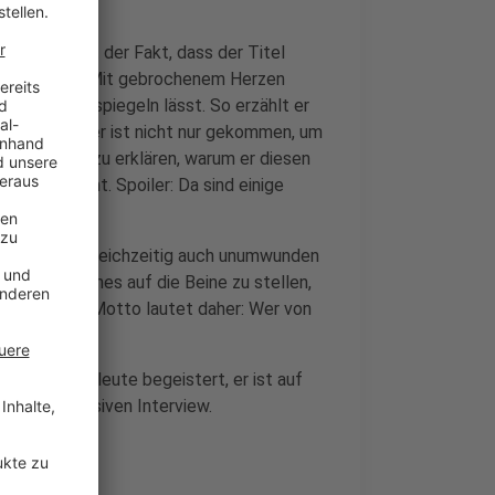
austellt, ist der Fakt, dass der Titel
sch ungefähr: Mit gebrochenem Herzen
ömers widerspiegeln lässt. So erzählt er
iano David aber ist nicht nur gekommen, um
s ihm darum zu erklären, warum er diesen
n herbekommt. Spoiler: Da sind einige
skin) gibt gleichzeitig auch unumwunden
as ganz eigenes auf die Beine zu stellen,
 verrät. Sein Motto lautet daher: Wer von
 seine Landsleute begeistert, er ist auf
ihn im exklusiven Interview.