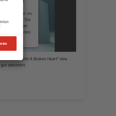
ervice eines
ideoinhalte
ce kann Daten zu
 Bitte lesen Sie
timmen Sie der
um dieses Video
.
onen
t mit "Born With A Broken Heart" eine
en gut ankommt.
nsent Management