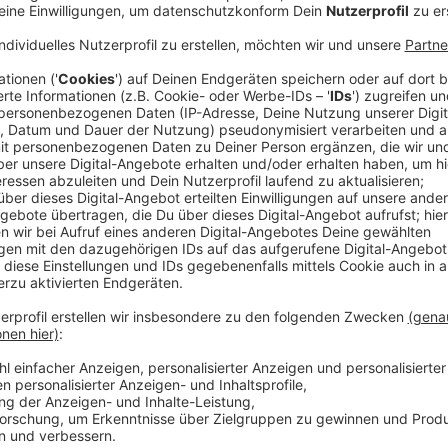
Etwas, das sich im Gespräch mit dem Italiener früh her
seiner Single "Born With A Broken Heart" (auf deut
geboren) sich direkt auf das Leben des 25-jährigen R
es uns im Interview bei Kollegin Kathrin Teske. Dam
über persönliche Dinge zu sprechen. Vielmehr geht e
Song so gewählt hat und woher er seine Inspiratione
große Namen dabei.
Damiano David (auch Frontsänger der ESC-Band Måne
zu, dass es in der heutigen Popkultur schwer ist, etw
vielmehr "stiehlt" man etwas von anderen, wie er uns
vielen stiehlt, wird etwas Gutes erschaffen.
Damiano hat mit "Born With A Broken Heart" nicht nur
der ganzen Welt bekannt und geschätzt. Hier hört ihr 
Anzeige