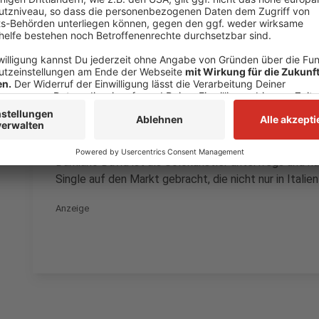
Wir verwenden einen S
Drittanbieters, um V
einzubetten. Dieser Servi
Ihren Aktivitäten sammeln.
die Details durch und s
Nutzung des Service zu, 
anzusehen
Mehr Informati
Damiano David ist als Solokünstler unterwegs und ha
Akzeptieren
Single auf den Markt gebracht, die nicht nur in Itali
powered by
Usercentrics Co
Anzeige
Platform