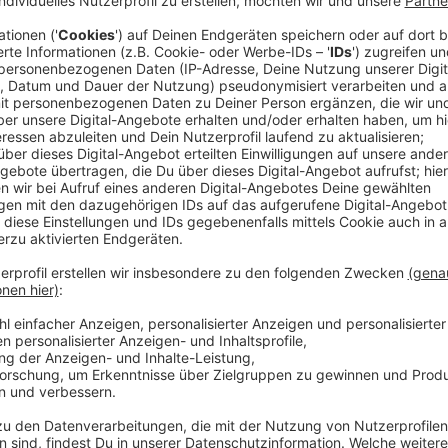
Blanco ist 2019 das erste Mal überhaupt Live in De
aus Georgia hat sich vorher bei uns schon mal warm 
"Jetzt müsst ihr richtig loslassen. Macht es euch g
oder euren Liebespartner, keine Sorge, macht es mir
es Blanco Brown nachgemacht.
Mit seiner Single "The Git Up" und dem dazugehörige
ausgelöst. Unzählige Leute haben seine Moves mit d
Musik trendet und auch internationale DJ-Größen wie
"Ein neuer Star" nennt Ihn die internationale Fachpre
mit Kollegen wie Pitbull oder Fergie. Er ist Produzent
Songs so viele Instrumente, dass er manchmal vergi
dem Song sind.
Im Oktober erscheint Blanco´s neues Album "Honeysuc
warum er Blumen und Glühwürmchen liebt und Feuer
der Welt sind, hat er uns verraten!