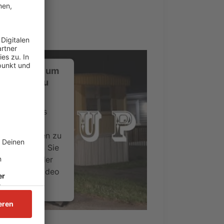
ustimmung, um
-Service zu
ervice eines
ideoinhalte
ce kann Daten zu
 Bitte lesen Sie
timmen Sie der
um dieses Video
.
onen