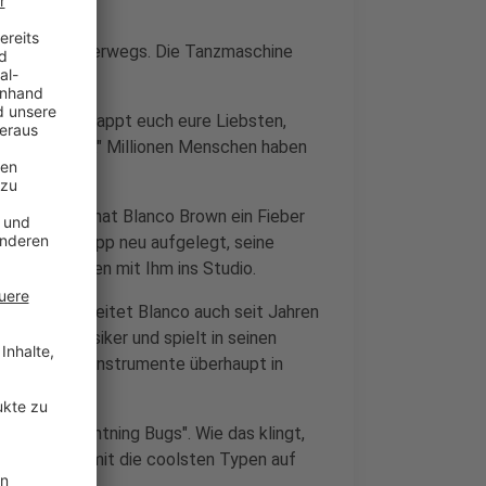
utschland unterwegs. Die Tanzmaschine
gedanced.
emütlich. Schnappt euch eure Liebsten,
 einfach nach." Millionen Menschen haben
n Tanzvideo hat Blanco Brown ein Fieber
er Tik-Tok-App neu aufgelegt, seine
 DIPLO wollen mit Ihm ins Studio.
sse, dabei arbeitet Blanco auch seit Jahren
, Vollblutmusiker und spielt in seinen
sst welchen Instrumente überhaupt in
kles & Lightning Bugs". Wie das klingt,
wehrmänner mit die coolsten Typen auf