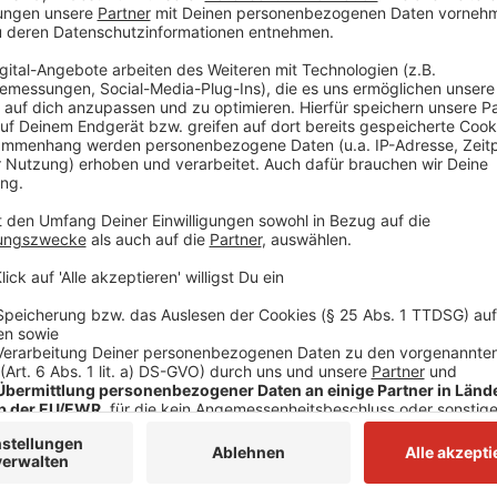
Anzeige
Wir benötigen Ihre Z
den YouTube Video
laden!
Wir verwenden einen S
Drittanbieters, um V
einzubetten. Dieser Servi
Ihren Aktivitäten sammeln.
die Details durch und s
Nutzung des Service zu, 
anzusehen
Mehr Informati
Blanco Brown - The Git Up (Dance Video)