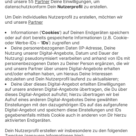
Hinweise geben können - etwa wo in letzter Zeit
größere Reifenmengen von Grundstücken entfernt
wurden.
Veröffentlicht:
Donnerstag, 09.09.2021 05:54
Anzeige
Die wilde Müllkippe war vergangene Woche Mittwoch
in Höhe Koburg am Wasserrückhaltebecken entdeckt
worden. Den Kontakt zur Abfallüberwachung des
Kreises gibt's in den Nachrichten auf unserer Website.
Abfallüberwachung der Kreisverwaltung Mettmann
beschwerde-uab@kreis-mettmann.de