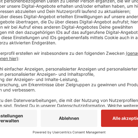
Anzeige
In den meisten wurde auch schon die zweite Impfung 
April werden alle Einrichtungen im Kreis durchgeimpf
Nachdem das Land die Impfstofflieferungen für di
plant der Kreis die Impfung weiterer Berufsgruppen -
etwa Friseuren.
Anzeige