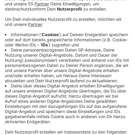
Veröffentlicht:
Sonntag, 23.08.2020 08:41
Anzeige
In Mettmann und Wülfrath zusammen gab es bei fast
4.000 Anschreiben ein technisches Problem. Da
wurden die Adressen nicht richtig abgedruckt.
Retouren haben die Städte neu beschriftet und
abgeschickt.
In Ratingen hat ein Post-Zusteller in drei
Mehrfamilienhäusern die Wahlbenachrichtigungen
gebündelt ins Treppenhaus gelegt, statt sie in die
Briefkästen einzeln zu stecken. Die Stadt hat den
Zusteller aufgefordert, das wieder auszubessern.
Wer heute oder spätestens morgen keine