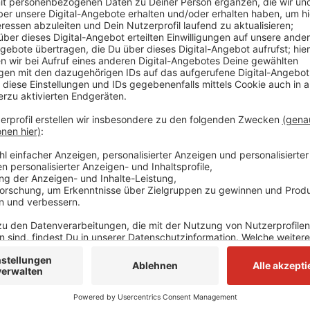
Mit Platz 7 und Steuereinahmen von 2.240 Euro pro 
der Studie noch vor der Stadt München. Der Kreis 
der guten Wirtschaftslage in den vergangenen Jahren
Weil sich die gute Konjunktur allmählich abkühlt, mü
Steuereinahmen auf schlechtere Zeiten einstellen. Di
zwischen reichen und armen Kommnunen ist größer g
steigende Hartz-IV-Kosten setzen die ärmeren Städ
Druck.
Anzeige