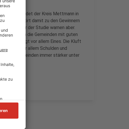
Einwohner landet der Kreis Mettmann in
Mettmann gehört damit zu den Gewinnern
. Die Macher der Studie warnen aber.
ssen sich auch die Gemeinden mit guten
e Studie zeigt vor allem Eines. Die Kluft
eworden. Vor allem Schulden und
ten und Gemeinden immer stärker unter