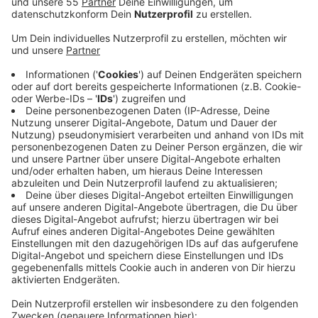
Anzeige
Es geht um mutmaßliche Rechtsextremisten rund um
die "Vereinigungen Jung & Stark" sowie "Deutsche
Jugend Voran" bzw. "Neue Deutsche Welle". Die
Maßnahmen richten sich gegen insgesamt 36
Beschuldigte. Ihnen wird Mitgliedschaft in einer
kriminellen Vereinigung und gefährliche
Körperverletzung vorgeworfen. Das hat die
Bundesanwaltschaft in Karlsruhe am Morgen bekannt
gegeben. Die Gruppierungen bestehen seit Mitte
2024. Die Vereinigungen sollen zu Gewalttaten gegen
politische Gegner sowie gegen vermeintlich Pädophile
aufgerufen haben. Einige der Opfer sollen aus der
linken Szene stammen. Festnahmen seien heute
Morgen nicht erfolgt; mit den Durchsuchungen sollen
bestehende Verdachtsmomente aufgeklärt werden.