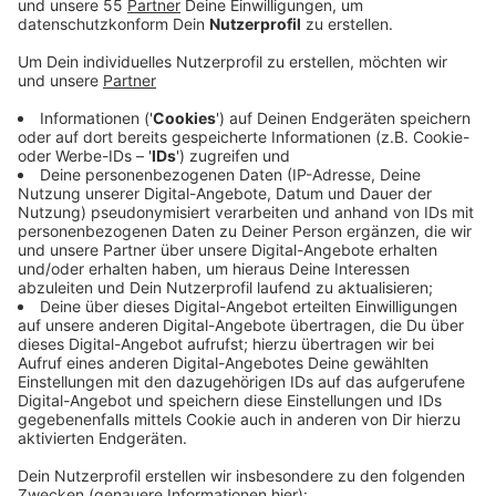
Dafür wurden demografische Entwicklungen
ausgewertet, genauso wie die soziale Lage, die Lage
am Arbeitsmarkt und wie innovativ Unternehmen in den
Städten und Kreisen sind. Vor allem Düsseldorf
befindet sich im wirtschaftlichen Aufschwung.
Deutschlandweit liegt Düsseldorf inzwischen auf
Platz 12 im Ranking und NRW-weit an der Spitze. Hier
gibt es laut Prognos immer mehr Jobs, mehr Start-Ups
und auch die etablierten Konzerne sind immer stärker
aufgestellt. Davon profitiert auch direkt der Kreis
Mettmann. Er gilt der Studie nach als einer der
stärksten Landkreise zwischen Rhein und Ruhr. Eher
moderat sind dagegen die Zukunftsaussichten.
Während Prognos dem Kreis Mettmann zwar
wirtschaftlich ein hohes Potenzial einräumt, wird der
angespannte Wohnungsmarkt bei uns als Hindernis für
die weitere Entwicklung gesehen.