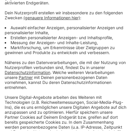
aus Gastronomie, Handel und Kultur eine Perspektive
erhalten. Zudem könnten auch die bislang zum Teil
noch verhaltene Annahme von Schnelltestangeboten
einen deutlichen Schub bekommen, da neben der
Impfstrategie auch die Teststrategie einen
wesentlichen Baustein in der Bekämpfung der
Pandemie darstellt“.
Vorbild ist das Projekt "Öffnen mit Sicherheit" der
Stadt Tübingen, das dort schon etwas länger erprobt
wird. In NRW sollen 6 solcher Modellregionen
eingeführt werden. Voraussetzung dafür ist, dass in
diesen Regionen das Infektionsgeschehen über IT-
Systeme genauestens nachvollziehbar ist.
Anzeige