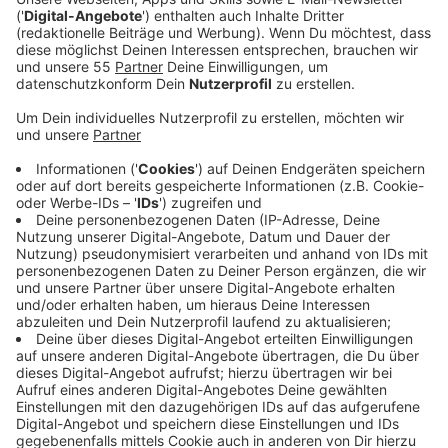
sollen.
Veröffentlicht:
Donnerstag, 25.03.2021 15:17
Anzeige
Der Kreis Mettmann sieht die Situation dafür hier vor
Ort als optimal an. Es gebe inzwischen ein
flächendeckendes Netz an Schnellteststationen, das
ständig weiter wachse. Denn Lockerungen könnten nur
mit einer Vielzahl von Testungen einhergehen, sagt
Landrat Thomas Hendele. Die Bewerbung sei mit allen
kreisangehörigen Städten abgestimmt. Im Vorfeld
hatte die Stadt Langenfeld den Kreis auch explizit
darum gebeten, sich als Modellregion zu bewerben.
Langenfelds Bürgermeister Frank Schneider:
„Hierdurch könnten einerseits die örtlichen Anbieter