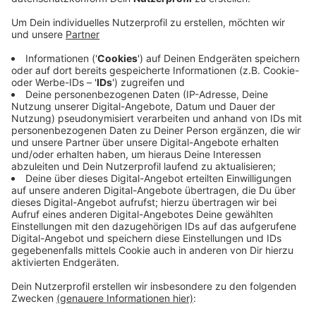
Anzeige
Verletzt wurde niemand - eine Mitarbeiterin, in deren
Büro durch den Aufprall eine Scheibe zerborsten war,
kam mit dem Schrecken davon. Das Monheimer
Rathaus war daraufhin auf allen Ebenen geräumt
worden. Ein Feuerwehrtrupp sägte den Haken des
Krans wieder frei, sodass er herausgezogen werden
konnte. Ein Statiker hat inzwischen auch bestätigt,
dass das Dach weiter tragfähig bleibt. Jetzt wird es
provisorisch abgedichtet und gesichert und die
Arbeiten an Monheimes neuer Mitte gehen weiter,
heißt es von der Stadt.
Anzeige