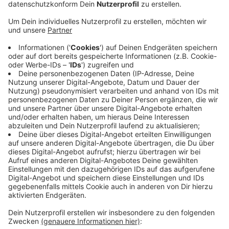
Anzeige
Die Vereinbarung sieht unter anderem verbindliche
Regelungen zum Umgang mit Polizeieinsätzen vor, bei
denen eine Kindeswohlgefährdung nicht
ausgeschlossen werden kann. Außerdem wollen sich
die Beamten untereinander stärker austauschen: Zum
Beispiel in Form von regelmäßigen Treffen. Aber auch
mit gegenseitigen Hospitanzen, um die Arbeit der
jeweils anderen Seite transparent und nachvollziehbar
zu machen. Mit der gemeinsamen Vereinbarung werde
die Zusammenarbeit von Polizei und Jugendämtern
erleichtert. Davon würden am Ende auch die Jüngsten
bei uns im Kreis Mettmann profitieren - nämlich Kinder
und Jugendliche, so Landrat Thomas Hendele.
Anzeige