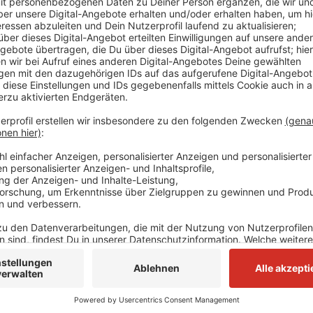
In Teilen des Stadtteils Birth fiel deswegen der Str
Trafostation erst betreten, nachdem die Stadtwerke
das Gebäude schnell vom Rauch befreit; ein Feuer dar
später hatten alle Haushalte auch wieder Strom.
Anzeige