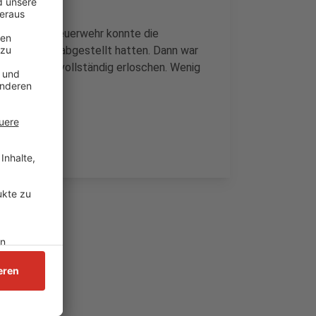
om aus. Die Feuerwehr konnte die
 den Strom abgestellt hatten. Dann war
in war fast vollständig erloschen. Wenig