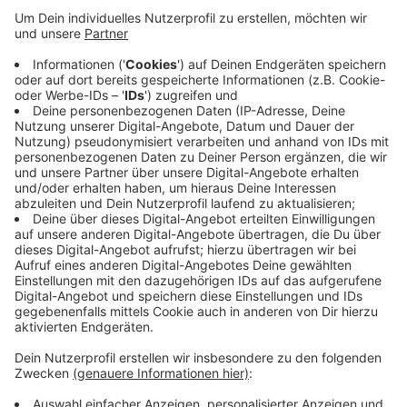
Anzeige
Wer für sein Kind einen Kitaplatz am kommenden
Sommer haben möchte, kann sich online unter dem
Portal "mykitaVM" anmelden. Dabei können mehrere
Wunsch-Standorte angegeben werden. Auf der
Plattform informieren die Kindertagesstätten auch
über ihre Konzepte. In Erkrath gibt es 23 Kitas mit rund
1.400 Plätzen. Anmeldeschluss ist der 15. Januar. Im
Feburar sollen die Plätze dann vergeben werden.
Anzeige