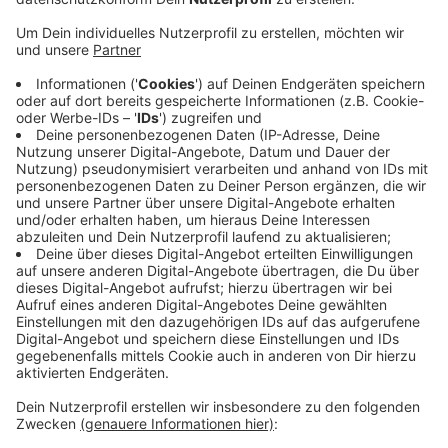
Anzeige
Sie hat die Spurensicherung beendet. Jetzt
untersuchen Experten des Landeskriminalamts die
Abschussrohre im Labor. Am Freitagabend (18.07.)
hatten Querschläger - also Feuerwerksraketen, die in
Bodennähe explodierten - insgesamt 19 Menschen
verletzt. Darunter auch ein vierjähriges Kind. Der
Veranstalter der Düsseldorfer Rheinkirmes will das
Feuerwerk in Zukunft überdenken.
Anzeige