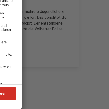
s gegen 20 Uhr mehrere Jugendliche an
rchenfenster warfen. Das berichtet die
Fenster beschädigt. Der entstandene
Hinweise nimmt die Velberter Polizei
en.