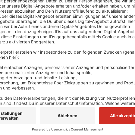
Vor einer Woche (23. Januar) hatte ein Zeuge abend
der Heidestraße beobachtet, die Steine gegen die Ki
Polizei. Samstag und Sonntag wurden dann weitere 
Schaden liegt insgesamt bei mehreren tausend Euro. 
jederzeit unter der Nummer 02051 946-6110 entgeg
Anzeige