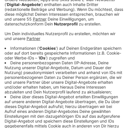
Anzeige
Es sind schreckliche Bilder, die uns in den vergangenen
Tagen aus der Ukraine erreichen. Der Angriffskrieg, den
Russland gegen die Ukraine führt, produziert
selbstverständlich Nachfragen unserer Kleinen, was
überhaupt dort passiere. Kinderpsychologe Dr. Claus
Rüdiger Haas hat im Interview verschiedene Erklär-
Möglichkeiten aufgelistet, wie man den Krieg in
Osteuropa am besten und nachvollziehbarsten für
Kinder erklären kann - egal ob für Kleinkinder oder
Jugendliche. Das Interview mit dem Facharzt für
Kinder- und Jugendpsychiatrie aus Marl-Sinsen mit
unserer Kollegin Claudia Löhr hört ihr hier.
Anzeige