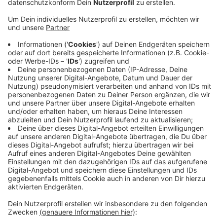
im Wert von mehreren tausend Euro erbeutet
haben. Dann flüchteten die Kinder knapp 70
Kilometer in einem BMW vor der Polizei.
Veröffentlicht:
Montag, 30.09.2019 14:21
Anzeige
Beamte verfolgten die Kinder mit Streifenwagen und
einem Hubschrauber von Köln über die A57, die A44
und A52 bis nach Essen. In Kettwig stoppten
Einsatzkräfte die Teenager. Zwei versuchten noch
wegzurennen, wurden aber geschnappt. Wie die
führerscheinlosen Jungen an das Fluchtauto
gekommen sind, ist noch unklar.
Anzeige