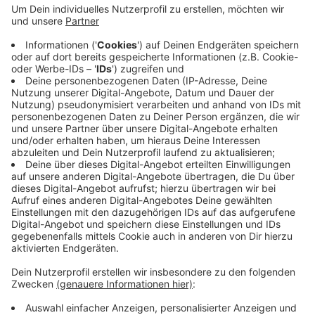
Somit bestehe jetzt auch für die Städte im Kreis
Mettmann Gefahr, dass die Stadtzentren besonders
von der Corona-Krise getroffen werden. Das Land
habe die Möglichkeit gehabt, ein Innenstadt-
Rettungspaket aufzulegen und dem Kreis damit durch
die Krise zu helfen. Stattdessen überlasse schwarz-
gelb die Stadtzentren sich selbst, so die SPD-
Agbeordnete aus unserem Kreis, Elisabeth Müller-Witt.
Anzeige
Anzeige