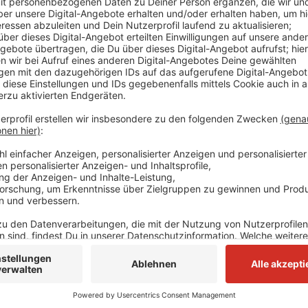
Der Kater trägt kein Halsband, er ist gechipt.
Wer den "Buffon" gesehen hat, der meldet sich bi
(02104/919010 oder hotline@radioneandertal.de),
Buffons Familie her.
Veröffentlicht:
Montag, 19.05.2025 15:56
Anzeige