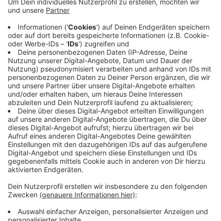
großen Tour durch ganz Europa. So richtig begriffen
hat er das noch nicht, wie er im Interview mit Radio
Neandertal-Reporter Mario Arlt verrät.
"Das ist genau der Grund, warum ich Musik
mache. Musik für Menschen machen und
zusammen mit Leuten, die meine Musik feiern,
eine gute Zeit haben. [...] Jetzt die Leute alle zu
sehen, zu treffen und auch den Dank mal
aussprechen zu können, [...] das ist schon was
ganz Besonderes."
Das Gefühl, vor Fans aufzutreten, die teilweise jeden
Song mitsingen können, sei schon der Hammer, so
KAMRAD. Die Hallen sind voll, die Fans singen, hüpfen
und tanzen, dennoch bleibe die Aufregung.
Anzeige