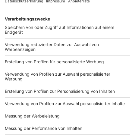
sondern auch zwei unveröffentlichte Songs.
Anzeige
KAMRAD über Velbert, Oma Helga und was
nach der Tour kommt
Anzeige
Das Konzert in Velbert dürfte für alle ein richtiges
Highlight werden. Warum das Konzert gerade jetzt
zum richtigen Zeitpunkt kommt, wie Oma Helga bei
den Auftritten abgeht und welche Bedeutung Velbert
für KAMRAD hat, hört Ihr im kompletten Interview mit
Radio Neandertal. Da verrät er außerdem, was das
Radio für ihn bedeutet, ob er seine Single "I Believe"
noch hören kann und was nach der Tour kommt.