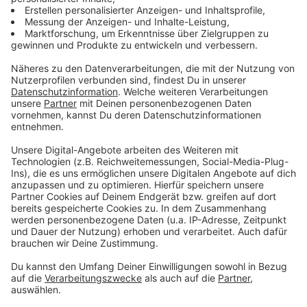
Konzert in Velbert für KAMRAD was ganz
Besonderes
Anzeige
So richtig aufregend wird es dann wahrscheinlich auch
in Velbert. Da legt KAMRAD am Montag (2. Oktober)
einen kurzen Zwischenstopp auf seiner Tour ein. Zur
Eröffnung des neuen Forums in Velbert spielt er sein
erstes großes Heimatkonzert.
"Für mich ist das natürlich was ganz Besonderes.
Ich bin zu Hause und fahre dann kurz zehn
Minuten zur Location und spiele ein Konzert vor
ganz vielen Leuten, die ich kenne. In der Stadt,
wo ich seit mittlerweile über 20 Jahren lebe. Das