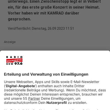
unterwegs. Einen Zwischenstopp legt er in Velbert
ein, für das erste große Konzert in seiner Heimat.
Vorher haben wir mit KAMRAD darüber
gesprochen.
Veröffentlicht:
Dienstag, 26.09.2023 11:51
Anzeige
KAMRAD tourt durch Europa
Anzeige
Wien, Zürich, Berlin - Sänger und Songwriter Tim
Kamrad kommt aktuell ganz schön rum. Der Velberter
hat seinen Nachnamen zum Künstlernamen gemacht
und tourt als KAMRAD gerade auf seiner ersten