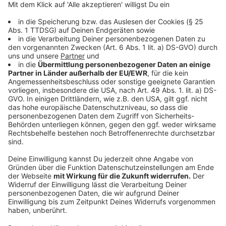
wird glaube ich eine der krassesten Shows
dieses Jahr."
Die Freude in Velbert ist groß, das Konzert war nach
nur einem Tag ausverkauft. Für KAMRAD ist das
"absurd."
Tickets gibt es nur noch bis Samstag (30.
September) bei Radio Neandertal zu gewinnen.
Was
die Besucher im Forum Velbert erwarten können?
"Wir werden richtig Party machen. Alle können
sich darauf gefasst machen, dass wir richtig
Bock haben. Es wird auch intime Momente
geben, die man bei einer größeren Show nicht
hat, aber vor allem viel Party. Da habe ich Bock
drauf und ich glaube das kann Velbert auch."
Auf der Bühne präsentiert der Sänger nicht nur seine
neue Single "Not Good At Playing Love Songs",