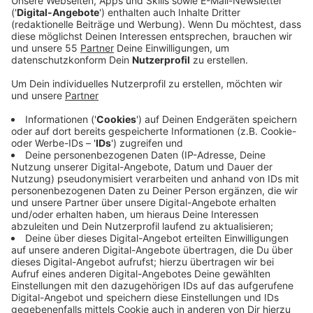
die Viertelfinal-Spiele feststehen. Da kommt sogar
unser Bundestrainer ins Grübeln.
Veröffentlicht:
Freitag, 10.07.2020 09:07
Anzeige
Jogis Sprachnachricht: "Europapokal-