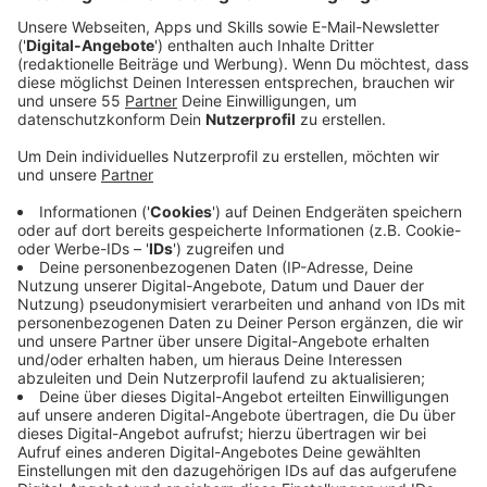
In einem Surferdorf am Rande von Kapstadt von
seinem südafrikanischen Vater und seiner in der
Schweiz geborenen Mutter aufgezogen, fand Jeremy
erst spät zur Musik. Das erste Mal griff er an der
Universität zur Gitarre, dort übte er allein in seinem
Zimmer die Songs von Bob Dylan und brachte sich das
Gitarrespielen selbst bei. Seitdem wurde seine
musikalische Reise durch eine Reihe spontaner,
lebensverändernder Momente bestimmt.
Anzeige
Dieser Surferort ist auch Ursprung für das Cover für
seine neue Single "'Til I Found You". Der Song ist
gemeinsam mit Jake Gosling geschrieben und von
Tobias Kuhn (von Milky Chance) produziert worden.