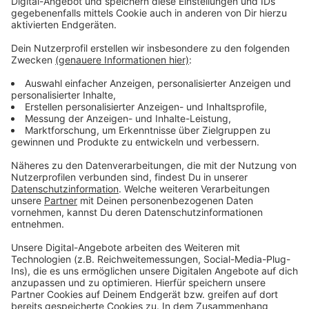
Anzeige
Wir benötigen Ihre
Zustimmung, um den YouTube
Video-Service zu laden!
Wir verwenden einen Service eines
Drittanbieters, um Videoinhalte
einzubetten. Dieser Service kann
Daten zu Ihren Aktivitäten
sammeln. Bitte lesen Sie die
Details durch und stimmen Sie der
Nutzung des Service zu, um dieses
Video anzusehen.
Mehr Informationen
Jeremy Loops - 'Til I Found You