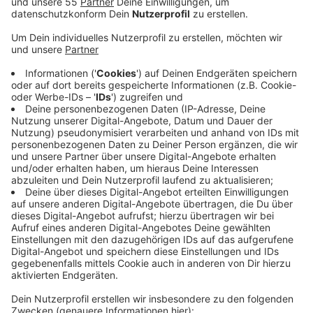
Anzeige
Düssedorfs Oberbürgermeister Thomas Geisel war da
und hat seine Umweltspuren verteidigt. Er sagte "die
Umweltspuren wirken". Mettmanns Landrat Thomas
Hendele war auch beim Gipfel und kritisiert die
umstrittenen Spuren in Düsseldorf, die vor allem
Dieselfahrverbote abwenden sollen. Hendele sagte
"Die Umweltspuren produzieren mehr CO2 - ohne, dass
das gemessen wird". Er ist außerdem der Meinung,
dass Düsseldorf und der Kreis Mettmann gemeinsam
eine bessere Lösung hätten finden können und dass
die Umweltspuren auf keinen Fall eine Dauerlösung
sein können. 313.000 Menschen pendeln täglich nach
Düsseldorf und tragen damit zur Wirtschaft der
Landeshauptstadt bei.