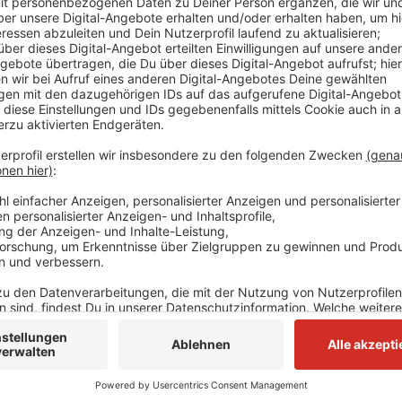
Die neuen Zölle dürften die Exporter spürbar verringe
USA der wichtigste Handelspartner außerhalb der EU
noch schwer abzuschätzen, da es auch viele Ausnah
IHK. Im Kreis Mettmann seien von den Zöllen vor al
sowie Händler und Produzenten von Metallen und Met
stark auf Exporte in die USA angewiesen. Unternehme
weltweites Geschäft etwas lokaler zu fassen. Gerade 
und mittelständischen Unternehmen werde das aber 
und der Region sind außerdem rund 412 US-Unterneh
Anzeige