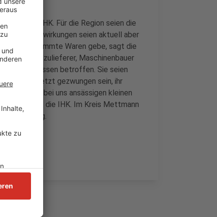
rn, sagt die IHK. Für die Region seien die
. Genaue Auswirkungen seien aktuell aber
men für bestimmte Waren gebe, sagt die
lem Automobilzulieferer, Maschinenbauer
allerzeugnissen betroffen. Sie seien
n könnten jetzt gezwungen sein, ihr
für die hier bei uns ansässigen kleinen
schwer, sagt die IHK. Im Kreis Mettmann
men ansässig.