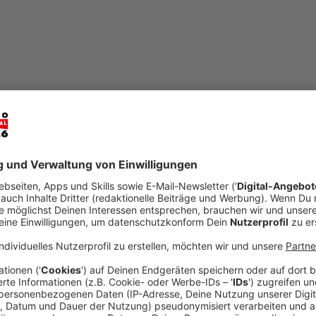
mail
open_in_new
Teilen:
IHK: US-Zölle treffen lokale Wirtscha
Die angekündigten US-Zölle von 20 % auf Importe
Wirtschaft im Kreis Mettmann erheblich belaste
Industrie- und Handelskammer auf Radio Neander
Veröffentlicht:
Freitag, 04.04.2025 15:26
Anzeige