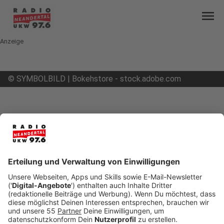
menu
Anzeige
©
SYMBOLBILD | Bokehstore - stock.adobe.com
mail
open_in_new
Teilen:
Hubschrauber macht Mettmann
wach
Zwei mutmaßliche Einbrecher haben in der Nacht
für einen Hubschraubereinsatz der Polizei über
Mettmann gesorgt.
Veröffentlicht:
Montag, 14.07.2025 10:36