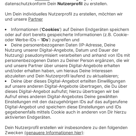
Veröffentlicht:
Mittwoch, 15.11.2023 14:44
Anzeige
Holt euch die Kugel – solange der Vorrat reicht.
Montag, 18.12. bis Mittwoch, 20.12. – jeweils von 9 bis
15 Uhr – bei uns im Sender in Mettmann, Elberfelder
Straße 81, 3. Etage.
Wir freuen uns über jede kleine und jede große Spende
für unsere Aktion Lichtblicke. Das Spenden-Minimum
liegt bei 2 Euro pro Kugel. Das Limit der abgegebenen
Kugeln pro Person liegt bei fünf Kugeln. Lasst uns
gemeinsam Gutes tun und euren Weihnachtsbaum zum
Strahlen bringen.
Anzeige