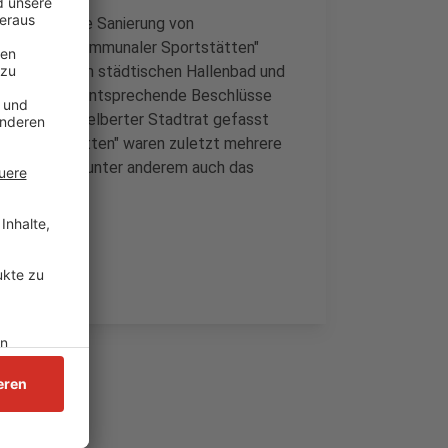
 Euro für die Sanierung von
anierung kommunaler Sportstätten"
aan mit ihrem städtischen Hallenbad und
 teilnehmen. Entsprechende Beschlüsse
(02.06.) im Velberter Stadtrat gefasst
r Sportstätten" waren zuletzt mehrere
igt worden - unter anderem auch das