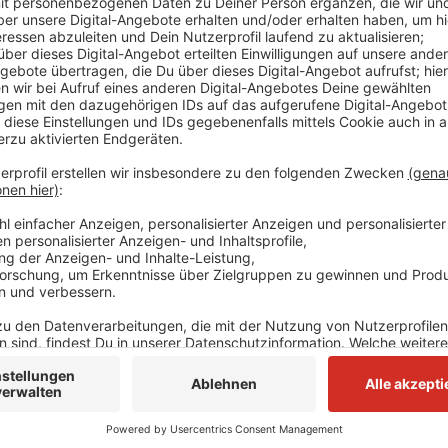
Der Deutsche Bundestag hat insgesamt 250 Millionen
Schwimmbädern im Rahmen des Bundesprogramms "S
bereitgestellt. An dem Programm wollen die Stadt H
die Stadt Velbert mit dem Panoramabad in Neviges
sollen heute (01.06.) im Haaner Stadtrat und morgen 
werden. Beim Bundesprogramm "Sanierung kommunale
Projekte aus dem Kreis Mettmann nicht berücksicht
Haaner Hallenbad.
Anzeige