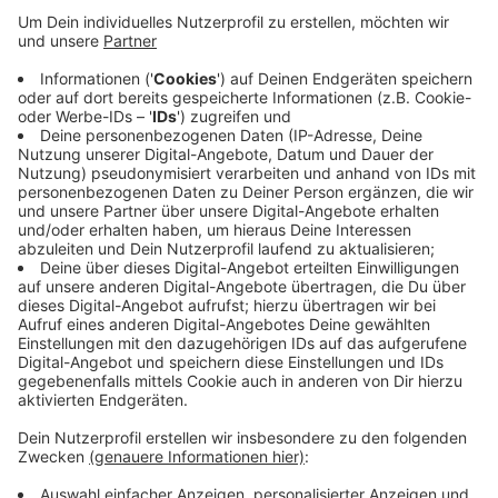
Anzeige
Am Samstag und am Sonntag (30./31.05.) findet ein
großer Markt mit Händlern, Handwerkern und Gauklern
statt. Besucher erwartet ein Programm mit
Ritterkämpfen, Musik und Mitmachaktionen für Kinder.
Auch historische Heerlager und Fahrgeschäfte sollen
das Leben im Mittelalter erlebbar machen, heißt es
aus dem Ratinger Rathaus. Der Markt gilt als einer der
Höhepunkte im Jubiläumsjahr.
Anzeige