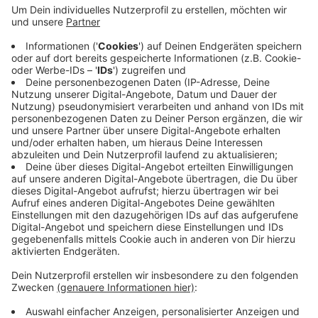
Anzeige
Weil es in der vergangen Nacht vor allem in dicht
bebauten Gebieten kaum abgekühlt ist, bedeuten die
hohen Temperaturen laut DWD heute nochmal eine
zusätzliche Belastung. Der Wetterdienst rät, nach
Möglichkeit nicht in die Hitze zu gehen, die Innenräume
kühl zu halten und viel Wasser zu trinken.
Anzeige
Anzeige