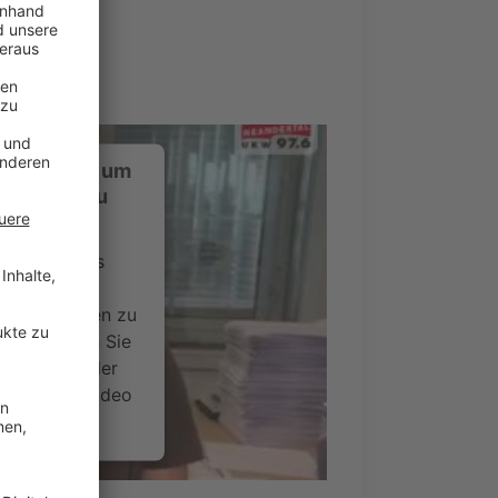
ustimmung, um
-Service zu
ervice eines
ideoinhalte
ce kann Daten zu
 Bitte lesen Sie
timmen Sie der
um dieses Video
.
onen