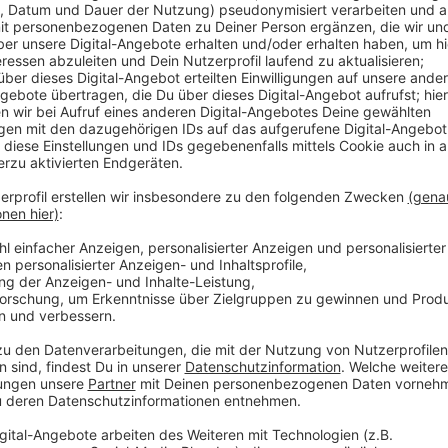
Anzeige
Wir benötigen Ihre Z
den YouTube Video
laden!
Wir verwenden einen S
Drittanbieters, um V
einzubetten. Dieser Servi
Ihren Aktivitäten sammeln.
die Details durch und s
Nutzung des Service zu, 
anzusehen
Mehr Informati