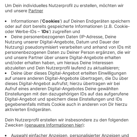
Anzeige
Das sei ein wichtiges Signal, dass sich die Kitas immer
weiterentwickeln und immer weiter Qualität
garantieren würden. Gerade während der Corona-Zeit
sei das keine Selbstverständlichkeit, heißt es aus
Hilden. Die Kitas wurden unter anderem ausgezeichnet
als "Haus der Kleinen Forscher" und "Bildung für
Nachhaltige Entwicklung".
Anzeige