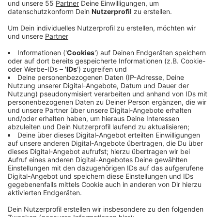
kritisiert jetzt die Hildener Bürgeraktion.
Veröffentlicht:
Samstag, 20.07.2019 09:42
Anzeige
Seit das Landesumweltamt vor einem Jahr vor den
Klimafolgen in Hilden gewarnt hatte, bringt die
Hildener Bürgeraktion das Thema regelmäßig auf die
Tagesordnung des Umweltausschusses. Ein Jahr
später habe die Stadt aber noch immer nicht
ansatzwese ein Konzept, um Klimafolgeschäden
entgegenzuwirken, heißt es. Die Bürgeraktion
beantragt jetzt eine außerordentliche Sitzung des
Umweltausschusses für nach den Sommerferien und
verlangt eine konkrete Stellungnahme der Verwaltung.
Das Thema, wie von Bürgermeisterin Birgit Alkenings
vorgeschlagen, erst in der regulären Sitzung im