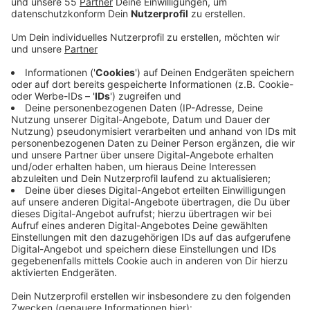
Anzeige
Angedacht ist eigentlich eine neue Unterkunft an der
Hofstraße, an der es aber viel Kritik gibt. Zuletzt
demonstrierten Anwohner unter dem Motto "Hilden
glüht und säuft ab" gegen den Neubau. Sie wollen
stattdessen die Acker- und Freifläche erhalten. Seit
ein paar Monaten sind außerdem Geflüchtete in der
Sporthalle am Weidenweg untergebracht. Das
schränkt aber Schulen und Sportvereine ein, heißt es
von der Stadtverwaltung. Außerdem sei der Betrieb
mit Sicherheitsdienst und Johannitern kostenintensiv.
Jetzt soll es erst einmal eine Übergangslösung mit
Mietcontainern geben. Sie sollen auf einem
städtischen Grundstück an der Herderstraße
abgestellt werden und 60 Schlafplätze bieten.