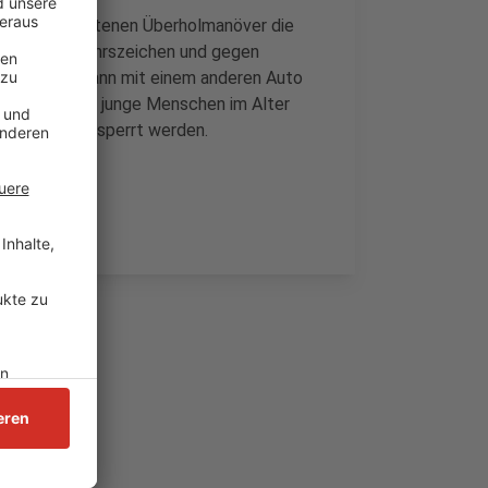
ei einem verbotenen Überholmanöver die
gen ein Verkehrszeichen und gegen
t und sei dann mit einem anderen Auto
gesamt neun junge Menschen im Alter
undenlang gesperrt werden.