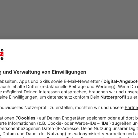
mail
open_in_new
Teilen:
Hilden: neun Verletzte bei Unfall au
Auf der A46 bei Hilden hat es in der Nacht auf P
Unfall mit neun Verletzten gegeben.
Veröffentlicht:
Dienstag, 26.05.2026 08:13
Anzeige