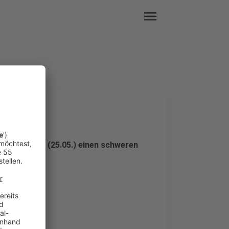
menu
f A46
fingstmontag (25.05.) einen schweren